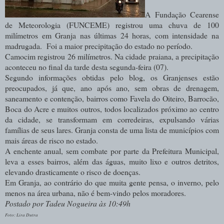
A Fundação Cearense
de Meteorologia (FUNCEME) registrou uma chuva de 100
milímetros em Granja nas últimas 24 horas, com intensidade na
madrugada. Foi a maior precipitação do estado no período.
Camocim registrou 26 milímetros. Na cidade praiana, a precipitação
aconteceu no final da tarde desta segunda-feira (07).
Segundo informações obtidas pelo blog, os Granjenses estão
preocupados, já que, ano após ano, sem obras de drenagem,
saneamento e contenção, bairros como Favela do Oiteiro, Barrocão,
Boca do Acre e muitos outros, todos localizados próximo ao centro
da cidade, se transformam em corredeiras, expulsando várias
famílias de seus lares. Granja consta de uma lista de municípios com
mais áreas de risco no estado.
A enchente anual, sem combate por parte da Prefeitura Municipal,
leva a esses bairros, além das águas, muito lixo e outros detritos,
elevando drasticamente o risco de doenças.
Em Granja, ao contrário do que muita gente pensa, o inverno, pelo
menos na área urbana, não é bem-vindo pelos moradores.
Postado por Tadeu Nogueira às 10:49h
Foto: Lira Dutra