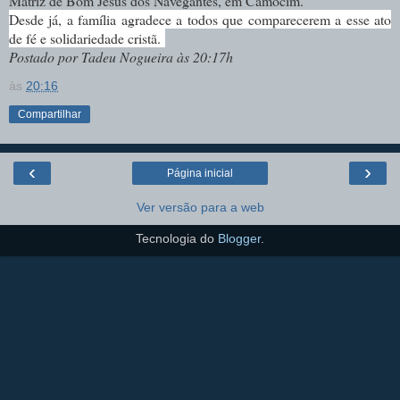
Matriz de Bom Jesus dos Navegantes, em Camocim.
Desde já, a família agradece a todos que comparecerem a esse ato
de fé e solidariedade cristã.
Postado por Tadeu Nogueira às 20:17h
às
20:16
Compartilhar
‹
›
Página inicial
Ver versão para a web
Tecnologia do
Blogger
.