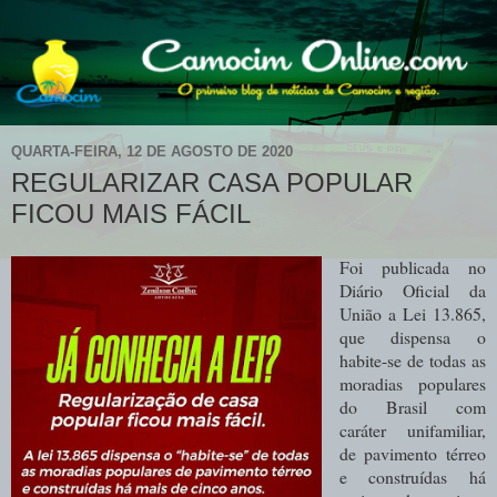
QUARTA-FEIRA, 12 DE AGOSTO DE 2020
REGULARIZAR CASA POPULAR
FICOU MAIS FÁCIL
Foi publicada no
Diário Oficial da
União a Lei 13.865,
que dispensa o
habite-se de todas as
moradias populares
do Brasil com
caráter unifamiliar,
de pavimento térreo
e construídas há