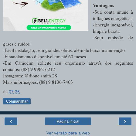
Vantagens
-Sua conta imune à
inflações energéticas
-Energia inesgotável,
limpa e barata
-Sem emissão de
gases e ruídos
-Fácil instalação, sem grandes obras, além de baixa manutenção
-Financiamento disponível em até 60 meses.
-Em Camocim, solicite seu orçamento através dos seguintes
contatos: (88) 9 9962-6212
Instagram: @dione.smith.28
Mais informações: (88) 9 8136-7463
às
07:36
Compartilhar
‹
›
Página inicial
Ver versão para a web