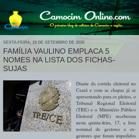
SEXTA-FEIRA, 18 DE SETEMBRO DE 2020
FAMÍLIA VAULINO EMPLACA 5
NOMES NA LISTA DOS FICHAS-
SUJAS
Diante da corrida eleitoral no
Ceará e com as chapas já se
apresentando para os pleitos, o
Tribunal Regional Eleitoral
(TRE) e o Ministério Público
Eleitoral (MPE) receberam
nesta quinta-feira, 17, a lista
nominal de gestores e ex-
gestores que foram impedidos