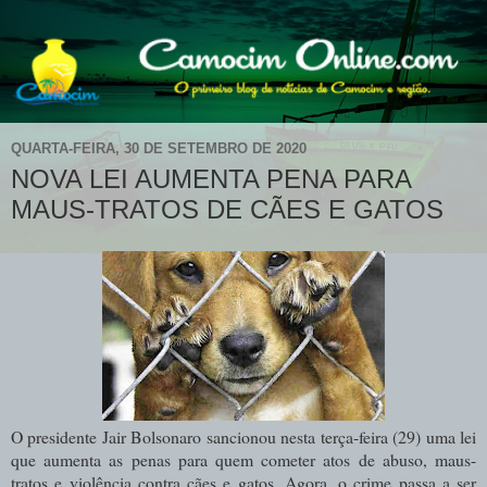
QUARTA-FEIRA, 30 DE SETEMBRO DE 2020
NOVA LEI AUMENTA PENA PARA
MAUS-TRATOS DE CÃES E GATOS
O presidente Jair Bolsonaro sancionou nesta terça-feira (29) uma lei
que aumenta as penas para quem cometer atos de abuso, maus-
tratos e violência contra cães e gatos. Agora, o crime passa a ser