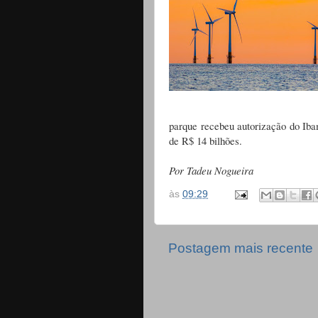
parque recebeu autorização do Iba
de R$ 14 bilhões.
Por Tadeu Nogueira
às
09:29
Postagem mais recente