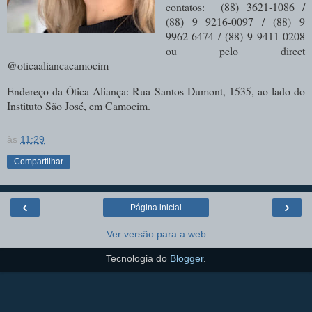
contatos: (88) 3621-1086 /
(88) 9 9216-0097 / (88) 9
9962-6474 / (88) 9 9411-0208
ou pelo direct
@oticaaliancacamocim
Endereço da Ótica Aliança: Rua Santos Dumont, 1535, ao lado do
Instituto São José, em Camocim.
às
11:29
Compartilhar
‹
›
Página inicial
Ver versão para a web
Tecnologia do
Blogger
.