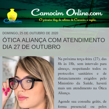
DOMINGO, 25 DE OUTUBRO DE 2020
ÓTICA ALIANÇA COM ATENDIMENTO
DIA 27 DE OUTUBRO
Na próxima terça-feira (27), das
8h às 18h, sem intervalo para
almoço, respeitando todos os
protocolos sanitários e de
distanciamento exigidos pelo
Ministério da Saúde, haverá
mais um atendimento na Ótica
Aliança.
Agende sua consulta grátis, de
forma presencial ou pelos