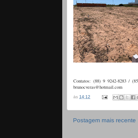
Contatos: (88) 9 9242-8283 / (8
brunocveras@hotmail.com
às
14:12
Postagem mais recente