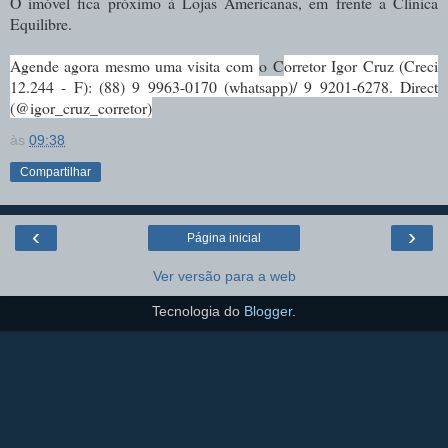
O imóvel fica próximo à Lojas Americanas, em frente a Clínica
Equilibre.
Agende agora mesmo uma visita com
o
C
orretor Igor Cruz (Creci
12.244 - F): (88) 9 9963-0170 (whatsapp)/ 9 9201-6278. Direct
(@igor_cruz_corretor)
às
09:38
Compartilhar
‹
›
Página inicial
Ver versão para a web
Tecnologia do
Blogger
.