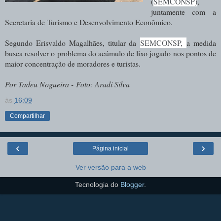
(
SEMCONSP)
,
juntamente com a
Secretaria de Turismo e Desenvolvimento Econômico.
Segundo Erisvaldo Magalhães, titular da
SEMCONSP,
a medida
busca resolver o problema do acúmulo de lixo jogado nos pontos de
maior concentração de moradores e turistas.
Por Tadeu Nogueira -
Foto: Aradi Silva
às
16:09
Compartilhar
‹
›
Página inicial
Ver versão para a web
Tecnologia do
Blogger
.