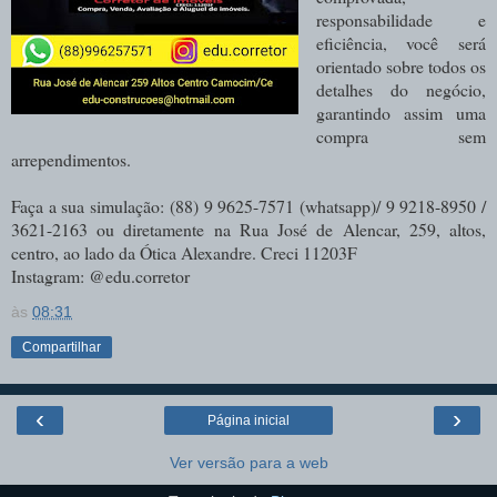
responsabilidade e
eficiência, você será
orientado sobre todos os
detalhes do negócio,
garantindo assim uma
compra sem
arrependimentos.
Faça a sua simulação: (88) 9 9625-7571 (whatsapp)/ 9 9218-8950 /
3621-2163 ou diretamente na Rua José de Alencar, 259, altos,
centro, ao lado da Ótica Alexandre. Creci 11203F
Instagram: @edu.corretor
às
08:31
Compartilhar
‹
›
Página inicial
Ver versão para a web