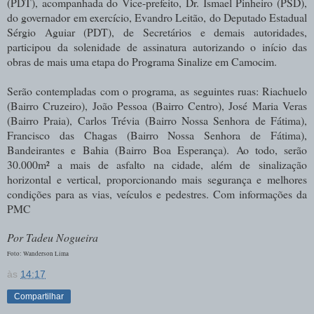
(PDT), acompanhada do Vice-prefeito, Dr. Ismael Pinheiro (PSD),
do governador em exercício, Evandro Leitão, do Deputado Estadual
Sérgio Aguiar (PDT), de Secretários e demais autoridades,
participou da solenidade de assinatura autorizando o início das
obras de mais uma etapa do Programa Sinalize em Camocim.
Serão contempladas com o programa, as seguintes ruas: Riachuelo
(Bairro Cruzeiro), João Pessoa (Bairro Centro), José Maria Veras
(Bairro Praia), Carlos Trévia (Bairro Nossa Senhora de Fátima),
Francisco das Chagas (Bairro Nossa Senhora de Fátima),
Bandeirantes e Bahia (Bairro Boa Esperança). Ao todo, serão
30.000m² a mais de asfalto na cidade, além de
sinalização
horizontal e vertical, proporcionando mais segurança e melhores
condições para as vias, veículos e pedestres. Com informações da
PMC
Por Tadeu Nogueira
Foto: Wanderson Lima
às
14:17
Compartilhar