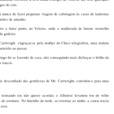
gas do cais.
 nunca de fazer pequenas viagens de cabotagem às casas de lanternas
oites de antanho.
eiro a bater ponto, no Veleiro, onde a mulherada de batom vermelho
a gafieira.
 Cartwright engraçar-se pela mulher do Chico telegrafista, uma mulata
arteirão ao passar.
ingo foi se fazendo de casa, não conseguindo mais disfarçar o brilho da
s loucos.
 já desconfiado das gentilezas de Mr. Cartwright, convidou-o para uma
teimando em não querer acordar, o Albatroz levantou voo do velho
s de aventura.
No finzinho da tarde, ao retornar ao ninho, a canoa trazia
 asas.