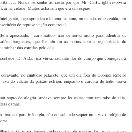
britânica.
Nunca se soube ao certo por que Mr. Cartwright resolvera
ficar na cidade. Muitos achavam que era um espião!
Inteligente, logo aprendeu o idioma lusitano, montando, em seguida, um
escritório de representação comercial.
Bem apessoado, carismático, não demorou muito para adentrar os
salões burgueses, que lhe abriam as portas com a regularidade do
caminhar das estrelas pelo céu.
 conhecer D. Alda, rica viúva, radiante flor do campo que começava a
 doravante, no suntuoso palacete, que um dia fora do Coronel Ribeiro
lava do vulcão da paixão esfriou, enquanto o carcará do tédio voava
 um sopro de alegria, andava sempre às voltas com um rabo de saia,
utras damas.
ho branco, para ir à orgia, não consultando sequer uma vez o relógio de
horas.
hantina Glostora, levava ainda consigo, de volta ao lar, sem quaisquer