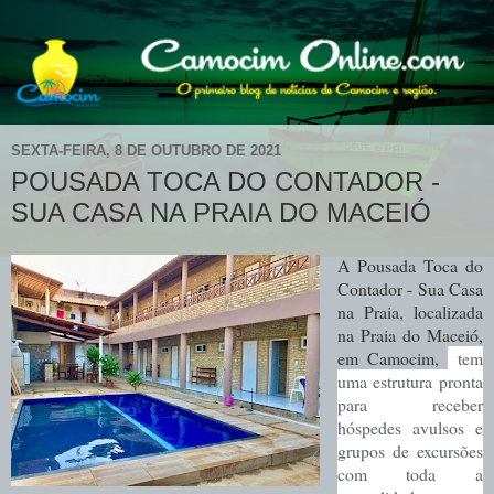
SEXTA-FEIRA, 8 DE OUTUBRO DE 2021
POUSADA TOCA DO CONTADOR -
SUA CASA NA PRAIA DO MACEIÓ
A Pousada Toca do
Contador - Sua Casa
na Praia, localizada
na Praia do Maceió,
em Camocim,
tem
uma estrutura pronta
para receber
hóspedes avulsos e
grupos de excursões
com toda a