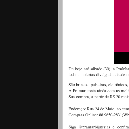
De hoje até sábado (30), a PraM
todas as ofertas divulgadas desde o
São brincos, pulseiras, eletrônicos
A Pramar conta ainda com as melho
Sua compra, a partir de R$ 20 reai
Endereço: Rua 24 de Maio, no cen
Compras Online: 88 9650-2831(W
Siga @pramarbijuterias e confir