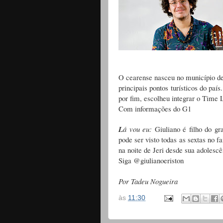
O cearense nasceu no município de
principais pontos turísticos do pa
por fim, escolheu integrar o Time 
Com informações do G1
L
á vou eu:
Giuliano é filho do gra
pode ser visto todas as sextas no 
na noite de Jeri desde sua adolesc
Siga @giulianoeriston
Por Tadeu Nogueira
às
11:30