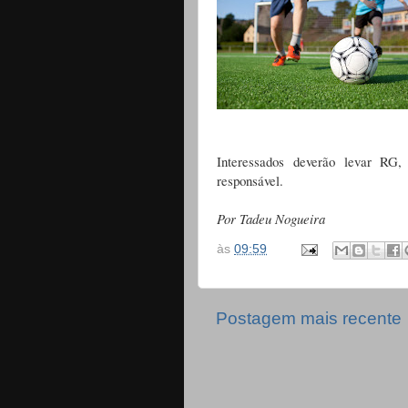
Interessados deverão levar RG
responsável.
Por Tadeu Nogueira
às
09:59
Postagem mais recente