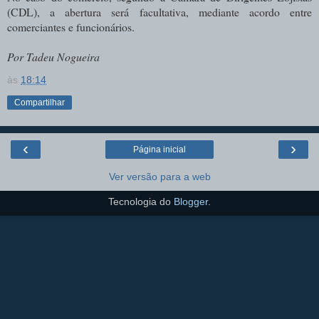
(CDL), a abertura será facultativa, mediante acordo entre
comerciantes e funcionários.
Por Tadeu Nogueira
às
18:14
Compartilhar
‹
›
Página inicial
Ver versão para a web
Tecnologia do
Blogger
.