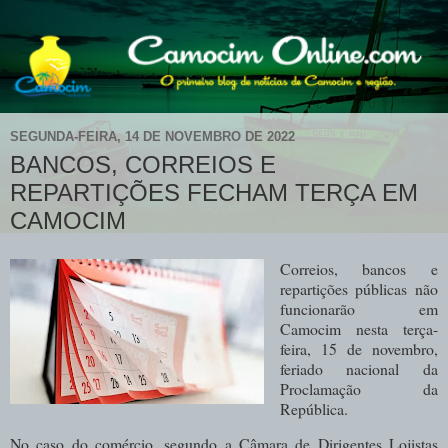
SEGUNDA-FEIRA, 14 DE NOVEMBRO DE 2022
BANCOS, CORREIOS E
REPARTIÇÕES FECHAM TERÇA EM
CAMOCIM
Correios, bancos e
repartições públicas não
funcionarão em
Camocim nesta terça-
feira, 15 de novembro,
feriado nacional da
Proclamação da
República.
No caso do comércio, segundo a Câmara de Dirigentes Lojistas