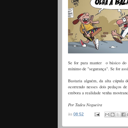
Se for para manter o básico do b
mínimo de "segurança". Se for as
Bastaria alguém, da alta cúpula do
ocorrendo nesses dois pedaços de 
embora a realidade venha mostrand
Por Tadeu Nogueira
às
08:52