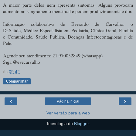
A maior parte deles nem apresenta sintomas. Alguns provocam
aumento no sangramento menstrual e podem produzir anemia e dor.
Informação colaborativa de Everardo de Carvalho, o
Dr.Saúde,
Médico E
specialista em Pediatria, Clínica Geral, Família
e Comunidade, Saúde Pública, Doenças Infectocontagiosas e de
Pele.
Agende seu atendimento: 21 970052849 (whatsapp)
Siga @evecarvalho
às
09:42
Compartilhar
‹
›
Página inicial
Ver versão para a web
Tecnologia do
Blogger
.