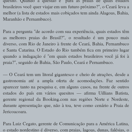
quesito. Quando a questão é "para as praias de quais estados
brasileiros você quer viajar em um futuro próximo?", o Ceará leva a
melhor (a lista de estados mais cobiçados tem ainda Alagoas, Bahia,
Maranhão e Pernambuco).
Para a pergunta "de acordo com sua experiência, quais estados têm
as melhores praias do Brasil?", o resultado é um pouco mais
diverso, com Rio de Janeiro à frente de Ceará, Bahia, Pernambuco
e Santa Catarina. O Estado do Rio também fica em primeiro lugar
quando a indagação é "em quais estados brasileiros você já foi à
praia?", seguido de Bahia, São Paulo, Ceará e Pernambuco.
— O Ceará tem um litoral gigantesco e cheio de atrações, desde a
gastronomia até a ampla oferta de acomodações. Faz sentido
aparecer tanto na pesquisa e, em alguns casos, na frente de outros
estados do país em vários quesitos — afirma Uillians Batista,
gerente regional da Booking.com nas regiões Norte e Nordeste,
durante apresentação que, não à toa, teve como cenário a Praia de
Jericoacoara.
Para Luiz Cegato, gerente de Comunicação para a América Latina,
o estado nordestino é diverso, com praias, lagoas, dunas, falésias, o