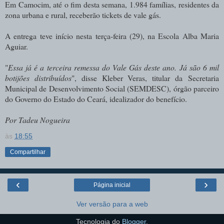
Em Camocim, até o fim desta semana, 1.984 famílias, residentes da
zona urbana e rural, receberão tickets de vale gás.
A entrega teve início nesta terça-feira (29), na Escola Alba Maria
Aguiar.
"
Essa já é a terceira remessa do Vale Gás deste ano. Já são 6 mil
botijões distribuídos
", disse Kleber Veras, titular da
Secretaria
Municipal de Desenvolvimento Social (SEMDESC), órgão parceiro
do Governo do Estado do Ceará, idealizador do benefício.
Por Tadeu Nogueira
às
18:55
Compartilhar
‹
›
Página inicial
Ver versão para a web
Tecnologia do
Blogger
.