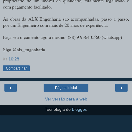
proprietário de um imóvel de qualidade, totalmente legalizado e
com pagamento facilitado.
As obras da ALX Engenharia são acompanhadas, passo a passo,
por um Engenheiro com mais de 20 anos de experiência.
Faça seu orçamento agora mesmo: (88) 9 9364-0560 (whatsapp)
Siga @alx_engenhari
a
às
10:28
Compartilhar
‹
›
Página inicial
Ver versão para a web
Tecnologia do
Blogger
.