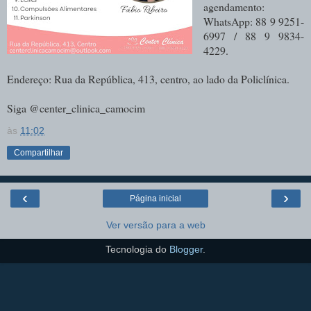
agendamento:
WhatsApp: 88 9 9251-
6997 / 88 9 9834-
4229.
Endereço: Rua da República, 413, centro, ao lado da Policlínica.
Siga @center_clinica_camocim
às
11:02
Compartilhar
‹
›
Página inicial
Ver versão para a web
Tecnologia do
Blogger
.