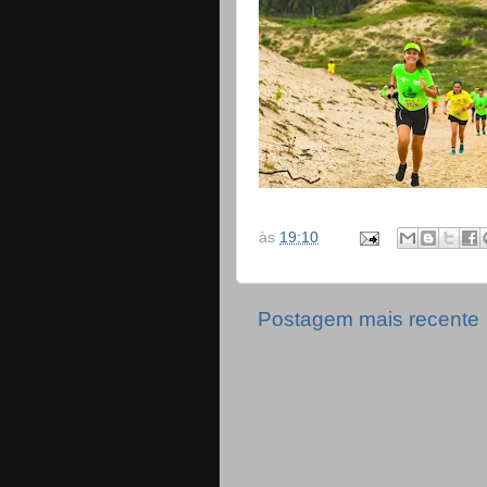
às
19:10
Postagem mais recente