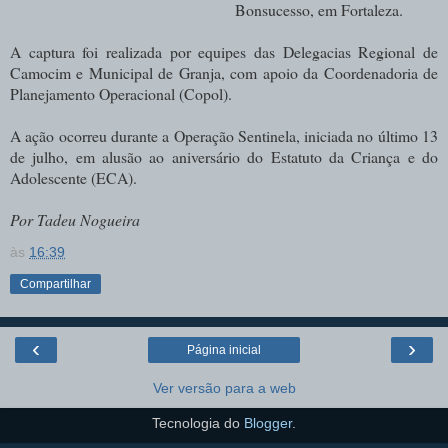
Bonsucesso, em Fortaleza.
A captura foi realizada por equipes das Delegacias Regional de
Camocim e Municipal de Granja, com apoio da Coordenadoria de
Planejamento Operacional (Copol).
A ação ocorreu durante a Operação Sentinela, iniciada no último 13
de julho, em alusão ao aniversário do Estatuto da Criança e do
Adolescente (ECA).
Por Tadeu Nogueira
às
16:39
Compartilhar
‹
›
Página inicial
Ver versão para a web
Tecnologia do
Blogger
.