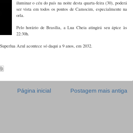
iluminar o céu do país na noite desta quarta-feira (30), poderá
ser vista em todos os pontos de Camocim, especialmente na
orla.
Pelo horário de Brasília, a Lua Cheia atingirá seu ápice às
22:30h.
uperlua Azul acontece só daqui a 9 anos, em 2032.
Página inicial
Postagem mais antiga