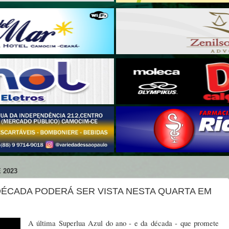
 2023
DÉCADA PODERÁ SER VISTA NESTA QUARTA EM
A última Superlua Azul do ano - e da década - que promete