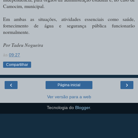
Camocim, municipal.
Em ambas as situações, atividades essenciais como saúde,
fornecimento de água e segurança pública funcionarão
normalmente.
Por Tadeu Nogueira
às
09:27
Compartilhar
‹
›
Página inicial
Ver versão para a web
Tecnologia do
Blogger
.