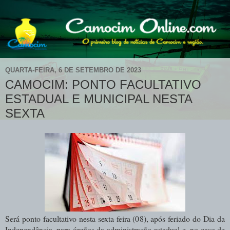
QUARTA-FEIRA, 6 DE SETEMBRO DE 2023
CAMOCIM: PONTO FACULTATIVO
ESTADUAL E MUNICIPAL NESTA
SEXTA
Será ponto facultativo nesta sexta-feira (08), após feriado do Dia da
Independência, para órgãos da administração estadual e, no caso de