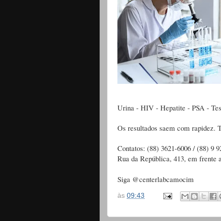
Urina - HIV - Hepatite - PSA - Te
Os resultados saem com rapidez. T
Contatos: (88) 3621-6006 / (88) 9 
Rua da República, 413, em frente 
Siga @centerlabcamocim
às
09:43