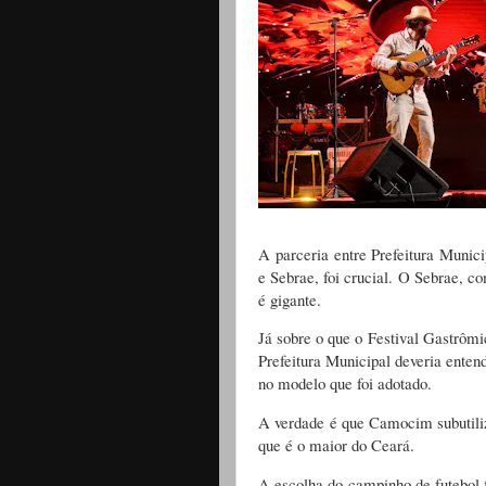
A parceria entre Prefeitura Muni
e Sebrae, foi crucial. O Sebrae, 
é gigante.
Já sobre o que o Festival Gastrômi
Prefeitura Municipal deveria enten
no modelo que foi adotado.
A verdade é que Camocim subutiliz
que é o maior do Ceará.
A escolha do campinho de futebol f