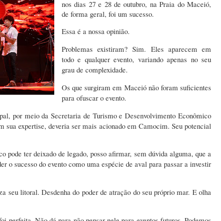
nos dias 27 e 28 de outubro, na Praia do Maceió,
de forma geral, foi um sucesso.
Essa é a nossa opinião.
Problemas existiram? Sim. Eles aparecem em
todo e qualquer evento, variando apenas no seu
grau de complexidade.
Os que surgiram em Maceió não foram suficientes
para ofuscar o evento.
cipal, por meio da Secretaria de Turismo e Desenvolvimento Econômico
com sua expertise, deveria ser mais acionado em Camocim. Seu potencial
co pode ter deixado de legado, posso afirmar, sem dúvida alguma, que a
der o sucesso do evento como uma espécie de aval para passar a investir
a seu litoral. Desdenha do poder de atração do seu próprio mar. E olha
oi perfeita. Não dá para não pensar nele para eventos futuros. Podemos