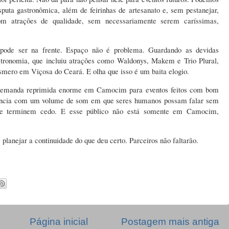
isputa gastronômica, além de feirinhas de artesanato e, sem pestanejar,
com atrações de qualidade, sem necessariamente serem caríssimas,
pode ser na frente. Espaço não é problema. Guardando as devidas
astronomia, que incluiu atrações como Waldonys, Makem e Trio Plural,
esmero em Viçosa do Ceará. E olha que isso é um baita elogio.
 demanda reprimida enorme em Camocim para eventos feitos com bom
rência com um volume de som em que seres humanos possam falar sem
m e terminem cedo. E esse público não está somente em Camocim,
e planejar a continuidade do que deu certo. Parceiros não faltarão.
Página inicial
Postagem mais antiga