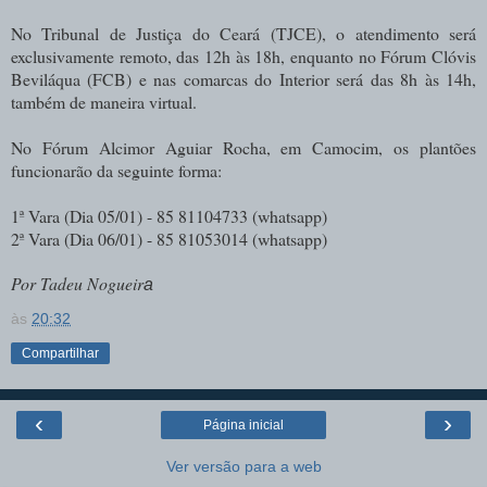
No Tribunal de Justiça do Ceará (TJCE), o atendimento será
exclusivamente remoto, das 12h às 18h, enquanto no Fórum Clóvis
Beviláqua (FCB) e nas comarcas do Interior será das 8h às 14h,
também de maneira virtual.
No Fórum Alcimor Aguiar Rocha, em Camocim, os plantões
funcionarão da seguinte forma:
1ª Vara (Dia 05/01) - 85 81104733 (whatsapp)
2ª Vara (Dia 06/01) - 85 81053014 (whatsapp)
Por Tadeu Nogueir
a
às
20:32
Compartilhar
‹
›
Página inicial
Ver versão para a web