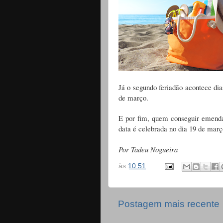
Já o segundo feriadão acontece dia
de março.
E por fim, quem conseguir emendar
data é celebrada no dia 19 de março
Por Tadeu Nogueira
às
10:51
Postagem mais recente