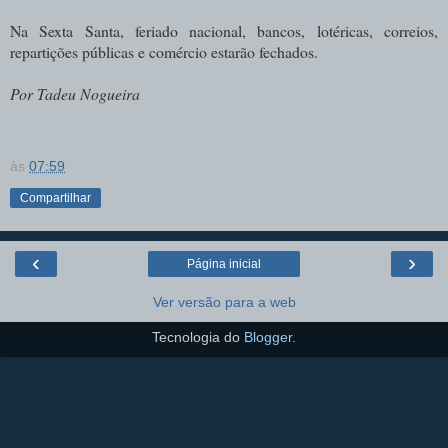
Na Sexta Santa, feriado nacional, bancos, lotéricas, correios,
repartições públicas e comércio estarão fechados.
Por Tadeu Nogueira
às
07:59
Compartilhar
‹
›
Página inicial
Ver versão para a web
Tecnologia do
Blogger
.