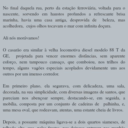
No final daquela rua, perto da estação ferroviária, voltada para o
nascente, sorvendo em haustos profundos a refrescante brisa
marinha, havia uma casa antiga, desprovida de beleza, mas
acolhedora, cujos olhos tocavam o mar com infinita doçura.
Ali nós morávamos!
O casarão era similar à velha locomotiva diesel modelo 88 T da
GE, projetada para vencer enormes distâncias, sem aparente
esforço, nem tampouco cansaço, que comboiou, nos trilhos do
tempo, alguns vagões especiais acoplados devidamente uns aos
outros por um imenso corredor.
Em primeiro plano, ela segurava, com delicadeza, uma sala,
decorada, na sua simplicidade, com diversas imagens de santos, que
pareciam nos abençoar sempre, destacando-se, em seguida, a
mobília, composta por um conjunto de cadeiras de palhinha, e,
uma mesa oval, que rodeavam, atentas, uma estante cheia de livros.
Depois, a possante máquina ligava-se a dois quartos siameses, de
telhado alto, que, pelas frestas, nos deixava entrever, nas manhãs