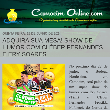
QUINTA-FEIRA, 13 DE JUNHO DE 2024
ADQUIRA SUA MESA! SHOW DE
HUMOR COM CLÉBER FERNANDES
E ERY SOARES
No próximo dia 22 de
junho, o Budega
Nordestina, em
Camocim, será palco de
um super show de
humor com Ery Soares
(Tizil) e Cléber
Fernandes (Froxilda
Fofolete), do Garras da