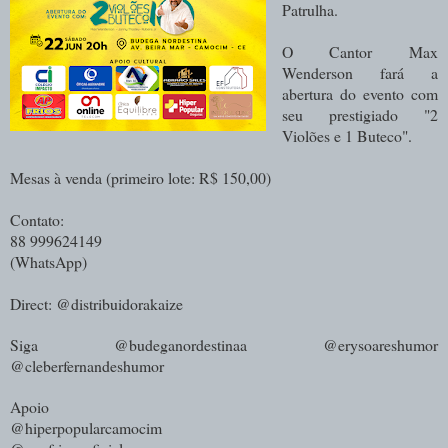
Patrulha.
O Cantor Max
Wenderson fará a
abertura do evento com
seu prestigiado "2
Violões e 1 Buteco".
Mesas à venda (primeiro lote: R$ 150,00)
Contato:
88 999624149
(WhatsApp)
Direct: @distribuidorakaize
Siga @budeganordestinaa @erysoareshumor
@cleberfernandeshumor
Apoio
@hiperpopularcamocim