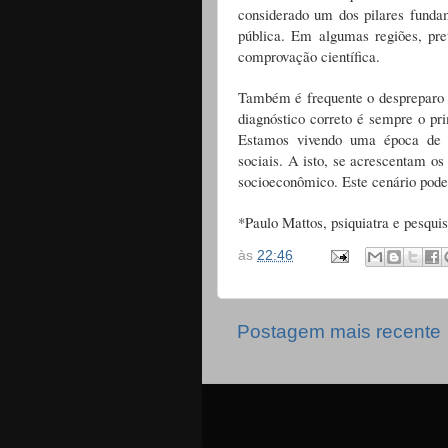
considerado um dos pilares fundam
pública. Em algumas regiões, pre
comprovação científica.
Também é frequente o despreparo
diagnóstico correto é sempre o pri
Estamos vivendo uma época de d
sociais. A isto, se acrescentam os
socioeconômico. Este cenário poder
*Paulo Mattos, psiquiatra e pesqui
às
22:46
Postagem mais recente