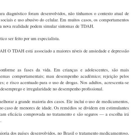
ara diagnóstico foram desenvolvidos, não tínhamos o contexto atual de
sociais e uso abusivo do celular. Em muitos casos, os comportamentos
a nova realidade podem simular sintomas de TDAH.
tico ser feito por um especialista.
AH O TDAH está associado a maiores níveis de ansiedade e depressão
conforme as fases da vida. Em crianças e adolescentes, são mais
blemas comportamentais; mau desempenho acadêmico; rejeição pelos
es; e risco acentuado para o uso de drogas. Nos adultos, acrescenta-se
 desemprego e irregularidade no desempenho profissional.
horar a grande maioria dos casos. Ele inclui o uso de medicamentos,
l no caso de menores de idade. Os remédios se dividem em estimulantes
ntam eficácia comprovada no tratamento e são seguros — a escolha irá
e.
oria dos países desenvolvidos, no Brasil o tratamento medicamentoso,