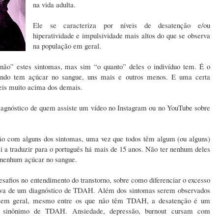
na vida adulta.
Ele se caracteriza por níveis de desatenção e/ou
hiperatividade e impulsividade mais altos do que se observa
na população em geral.
u não” estes sintomas, mas sim “o quanto” deles o indivíduo tem. É o
ndo tem açúcar no sangue, uns mais e outros menos. E uma certa
eis muito acima dos demais.
iagnóstico de quem assiste um vídeo no Instagram ou no YouTube sobre
ção com alguns dos sintomas, uma vez que todos têm algum (ou alguns)
i a traduzir para o português há mais de 15 anos. Não ter nenhum deles
m nenhum açúcar no sangue.
safios no entendimento do transtorno, sobre como diferenciar o excesso
tiva de um diagnóstico de TDAH. Além dos sintomas serem observados
o em geral, mesmo entre os que não têm TDAH, a desatenção é um
m sinônimo de TDAH. Ansiedade, depressão, burnout cursam com