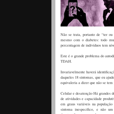
Não se trata, portanto de “ter o
mesmo com o diabetes: todo mu
percentagem de indivíduos tem nív
Este é o grande problema do autod
TDAH.
Invariavelmente haverá identifica
daqueles 18 sintomas, que eu ajude
equivaleria a dizer que não se te
Celular e desatenção Há grandes de
de atividades e capacidade produ
em graus variáveis na populaçã
sintoma inespecífico, e não u