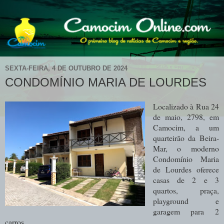
SEXTA-FEIRA, 4 DE OUTUBRO DE 2024
CONDOMÍNIO MARIA DE LOURDES
Localizado à Rua 24
de maio, 2798, em
Camocim, a um
quarteirão da Beira-
Mar, o moderno
Condomínio Maria
de Lourdes oferece
casas de 2 e 3
quartos, praça,
playground e
garagem para 2
carros.