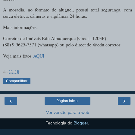
A moradia, no formato de aluguel, possui total segurança, com
cerca elétrica, câmeras e vigilância 24 horas.
Mais informações:
Corretor de Imóveis Edu Albuquerque (
Creci 11203F)
(88) 9 9625-7571 (whatsapp) ou pelo direct de
@edu.corretor
Veja mais fotos
AQUI
às
11:48
Compartilhar
‹
›
Página inicial
Ver versão para a web
Tecnologia do
Blogger
.