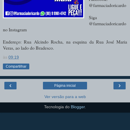
@farmaciadoricardo
Siga
@farmaciadoricardo
no Instagram
Endereço: Rua Alcindo Rocha, na esquina da Rua José Maria
Veras, ao lado do Bradesco.
às
09:19
Compartilhar
‹
›
Página inicial
Ver versão para a web
Tecnologia do
Blogger
.