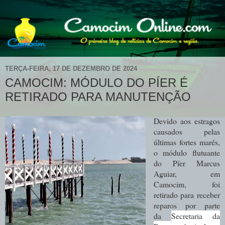
TERÇA-FEIRA, 17 DE DEZEMBRO DE 2024
CAMOCIM: MÓDULO DO PÍER É
RETIRADO PARA MANUTENÇÃO
Devido aos estragos
causados pelas
últimas fortes marés,
o módulo flutuante
do Píer Marcus
Aguiar, em
Camocim, foi
retirado para receber
reparos por parte
da
Secretaria da