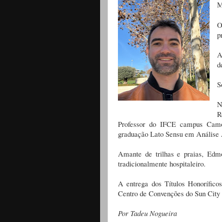
M
O
p
A
d
S
N
R
Professor do IFCE campus Camo
graduação Lato Sensu em Análise 
Amante de trilhas e praias, Edmo
tradicionalmente hospitaleiro.
A entrega dos Títulos Honorífico
Centro de Convenções do Sun City
Por Tadeu Nogueira