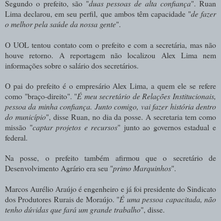
Segundo o prefeito, são "
duas pessoas de alta confiança
". Ruan
Lima declarou, em seu perfil, que ambos têm capacidade "
de fazer
o melhor pela saúde da nossa gente
".
O UOL tentou contato com o prefeito e com a secretária, mas não
houve retorno. A reportagem não localizou Alex Lima nem
informações sobre o salário dos secretários.
O pai do prefeito é o empresário Alex Lima, a quem ele se refere
como "braço-direito". "
É meu secretário de Relações Institucionais,
pessoa da minha confiança. Junto comigo, vai fazer história dentro
do município
", disse Ruan, no dia da posse. A secretaria tem como
missão "
captar projetos e recursos
" junto ao governos estadual e
federal.
Na posse, o prefeito também afirmou que o secretário de
Desenvolvimento Agrário era seu "
primo Marquinhos
".
Marcos Aurélio Araújo é engenheiro e já foi presidente do Sindicato
dos Produtores Rurais de Moraújo. "
É uma pessoa capacitada, não
tenho dúvidas que fará um grande trabalho
", disse.