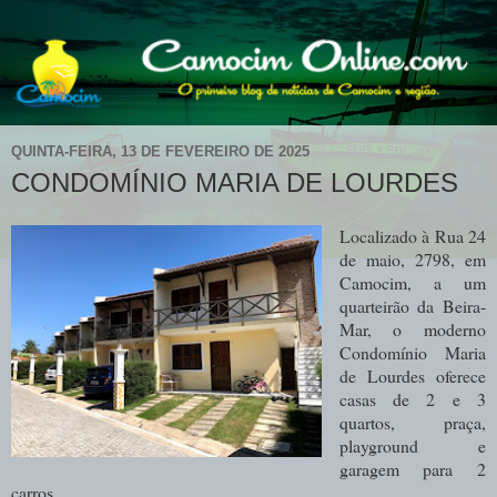
QUINTA-FEIRA, 13 DE FEVEREIRO DE 2025
CONDOMÍNIO MARIA DE LOURDES
Localizado à Rua 24
de maio, 2798, em
Camocim, a um
quarteirão da Beira-
Mar, o moderno
Condomínio Maria
de Lourdes oferece
casas de 2 e 3
quartos, praça,
playground e
garagem para 2
carros.