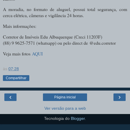
A moradia, no formato de aluguel, possui total segurança, com
cerca elétrica, câmeras e vigilância 24 horas.
Mais informações:
Corretor de Imóveis Edu Albuquerque (
Creci 11203F)
(88) 9 9625-7571 (whatsapp) ou pelo direct de
@edu.corretor
Veja mais fotos
AQUI
às
07:28
Compartilhar
‹
›
Página inicial
Ver versão para a web
Tecnologia do
Blogger
.