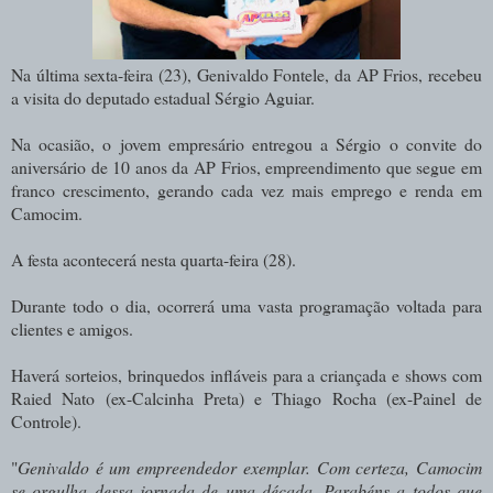
Na última sexta-feira (23), Genivaldo Fontele, da AP Frios, recebeu
a visita do deputado estadual Sérgio Aguiar.
Na ocasião, o jovem empresário entregou a Sérgio o convite do
aniversário de 10 anos da AP Frios, empreendimento que segue em
franco crescimento, gerando cada vez mais emprego e renda em
Camocim.
A festa acontecerá nesta quarta-feira (28).
Durante todo o dia, ocorrerá uma vasta programação voltada para
clientes e amigos.
Haverá sorteios, brinquedos infláveis para a criançada e shows com
Raied Nato (ex-Calcinha Preta) e Thiago Rocha (ex-Painel de
Controle).
"
Genivaldo é um empreendedor exemplar. Com certeza, Camocim
se orgulha dessa jornada de uma década. Parabéns a todos que