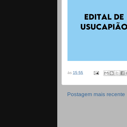
às
15:55
Postagem mais recente