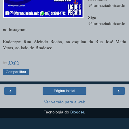
@farmaciadoricardo
Siga
@farmaciadoricardo
no Instagram
Endereço: Rua Alcindo Rocha, na esquina da Rua José Maria
Veras, ao lado do Bradesco.
às
10:09
Compartilhar
‹
›
Página inicial
Ver versão para a web
Tecnologia do
Blogger
.