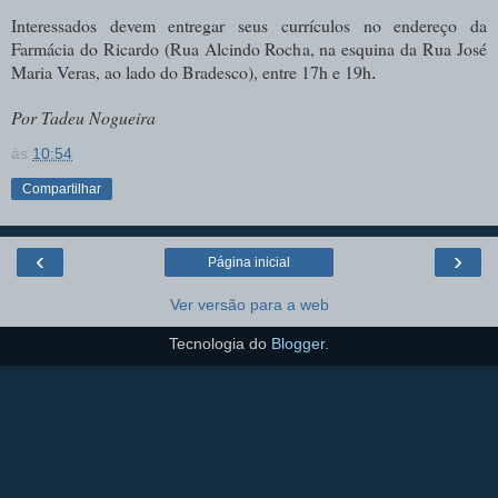
Interessados devem entregar seus currículos no endereço da
Farmácia do Ricardo (Rua Alcindo Rocha, na esquina da Rua José
Maria Veras, ao lado do Bradesco), entre 17h e 19h
.
Por Tadeu Nogueira
às
10:54
Compartilhar
‹
›
Página inicial
Ver versão para a web
Tecnologia do
Blogger
.