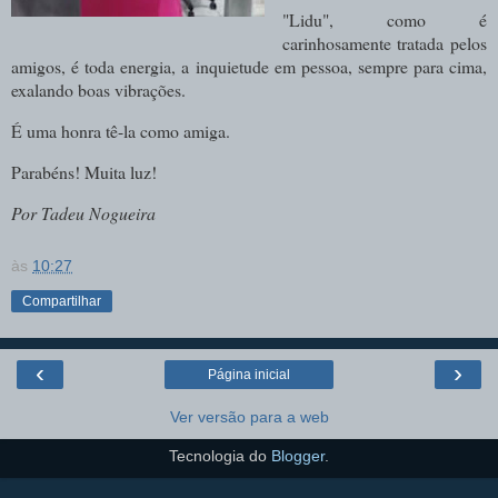
"Lidu", como é
carinhosamente tratada pelos
amigos, é toda energia, a inquietude em pessoa, sempre para cima,
exalando boas vibrações.
É uma honra tê-la como amiga.
Parabéns! Muita luz!
Por Tadeu Nogueira
às
10:27
Compartilhar
‹
›
Página inicial
Ver versão para a web
Tecnologia do
Blogger
.