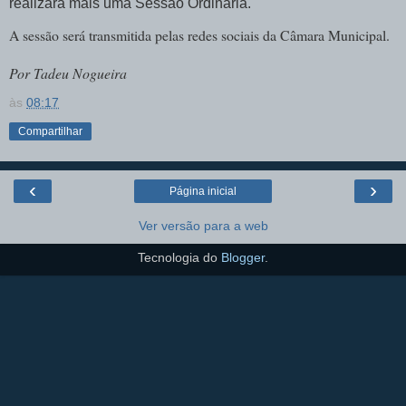
realizará mais uma Sessão Ordinária.
A sessão será transmitida pelas redes sociais da Câmara Municipal.
Por Tadeu Nogueir
a
às
08:17
Compartilhar
‹
›
Página inicial
Ver versão para a web
Tecnologia do
Blogger
.