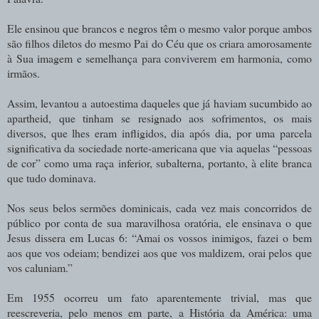
Ele ensinou que brancos e negros têm o mesmo valor porque ambos
são filhos diletos do mesmo Pai do Céu que os criara amorosamente
à Sua imagem e semelhança para conviverem em harmonia, como
irmãos.
Assim, levantou a autoestima daqueles que já haviam sucumbido ao
apartheid, que tinham se resignado aos sofrimentos, os mais
diversos, que lhes eram infligidos, dia após dia, por uma parcela
significativa da sociedade norte-americana que via aquelas “pessoas
de cor” como uma raça inferior, subalterna, portanto, à elite branca
que tudo dominava.
Nos seus belos sermões dominicais, cada vez mais concorridos de
público por conta de sua maravilhosa oratória, ele ensinava o que
Jesus dissera em Lucas 6: “Amai os vossos inimigos, fazei o bem
aos que vos odeiam; bendizei aos que vos maldizem, orai pelos que
vos caluniam.”
Em 1955 ocorreu um fato aparentemente trivial, mas que
reescreveria, pelo menos em parte, a História da América: uma