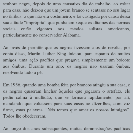
senhora negra, depois de uma cansativo dia de trabalho, ao voltar
para casa, não deixou que um jovem branco se sentasse no seu lugar
no ônibus, o que não era costumeiro, e foi castigada por causa dessa
sua atitude “imprópria” que punha em xeque os ditames das normas
sociais então vigentes nos estados sulistas americanos,
particularmente no conservador Alabama.
Ao invés de permitir que os negros fizessem atos de revolta, por
conta disso, Martin Luther King iniciou, para espanto de muitos
amigos, uma ação pacífica que pregava simplesmente um boicote
aos ônibus. Durante um ano, os negros não usaram ônibus,
resolvendo tudo a pé.
Em 1956, quando uma bomba feita por brancos atingiu a sua casa, e
os negros quiseram linchar àqueles que jogaram o artefato, ele
pediu calma à multidão, que se formara rapidamente, por ali,
mandando que voltassem para suas casas ao dizer-lhes, com voz
firme, estas palavras: “Nós temos que amar os nossos inimigos”.
Todos lhe obedeceram.
Ao longo dos anos subsequentes, muitas demonstrações pacíficas