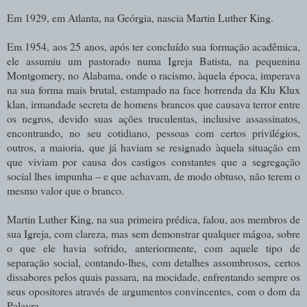
Em 1929, em Atlanta, na Geórgia, nascia Martin Luther King.
Em 1954, aos 25 anos, após ter concluído sua formação acadêmica,
ele assumiu um pastorado numa Igreja Batista, na pequenina
Montgomery, no Alabama, onde o racismo, àquela época, imperava
na sua forma mais brutal, estampado na face horrenda da Klu Klux
klan, irmandade secreta de homens brancos que causava terror entre
os negros, devido suas ações truculentas, inclusive assassinatos,
encontrando, no seu cotidiano, pessoas com certos privilégios,
outros, a maioria, que já haviam se resignado àquela situação em
que viviam por causa dos castigos constantes que a segregação
social lhes impunha – e que achavam, de modo obtuso, não terem o
mesmo valor que o branco.
Martin Luther King, na sua primeira prédica, falou, aos membros de
sua Igreja, com clareza, mas sem demonstrar qualquer mágoa, sobre
o que ele havia sofrido, anteriormente, com aquele tipo de
separação social, contando-lhes, com detalhes assombrosos, certos
dissabores pelos quais passara, na mocidade, enfrentando sempre os
seus opositores através de argumentos convincentes, com o dom da
Palavra.